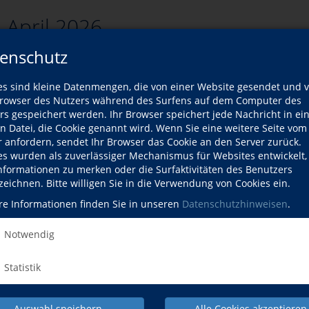
 April 2026
enschutz
es sind kleine Datenmengen, die von einer Website gesendet und 
zurück
owser des Nutzers während des Surfens auf dem Computer des
rs gespeichert werden. Ihr Browser speichert jede Nachricht in ei
rsliste
en Datei, die Cookie genannt wird. Wenn Sie eine weitere Seite vom
r anfordern, sendet Ihr Browser das Cookie an den Server zurück.
es wurden als zuverlässiger Mechanismus für Websites entwickelt
Kurse
Informationen zu merken oder die Surfaktivitäten des Benutzers
zeichnen. Bitte willigen Sie in die Verwendung von Cookies ein.
ort passenden Kurse gefunden werden.
re Informationen finden Sie in unseren
Datenschutzhinweisen
.
Notwendig
Statistik
Auswahl speichern
Alle Cookies akzeptieren