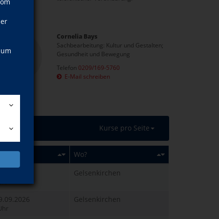
vom
ner
Cornelia Bays
Sachbearbeitung: Kultur und Gestalten;
, um
Gesundheit und Bewegung
Telefon
0209/169-5760
E-Mail schreiben
Kurse pro Seite
?
Wo?
07.09.2026
Gelsenkirchen
Uhr
09.09.2026
Gelsenkirchen
Uhr