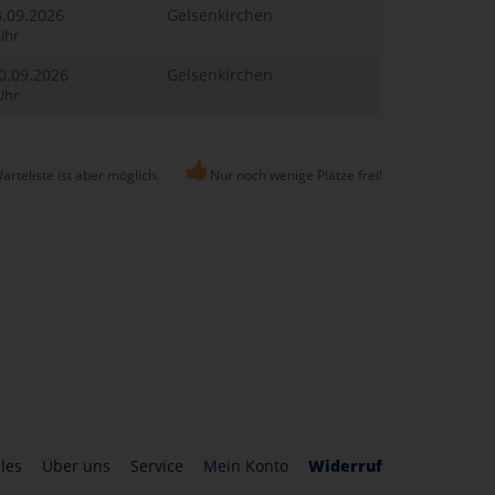
8.09.2026
Gelsenkirchen
Uhr
10.09.2026
Gelsenkirchen
Uhr
Warteliste ist aber möglich.
Nur noch wenige Plätze frei!
les
Über uns
Service
Mein Konto
Widerruf