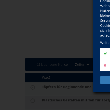
Cooki
Webbr
Nutze
klein
Serve
Cooki
sich 
aufzu
Weite
buchbare Kurse
Zeiten
Was?
Töpfern für Beginnende und Fortgesch
Plastisches Gestalten mit Ton für For