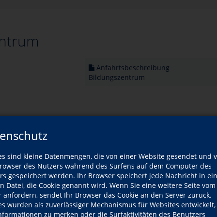
entrum
Anfahrtsbeschreibung
Bildungszentrum
enschutz
Hier klicken, um Kartenansicht zu aktivieren.
es sind kleine Datenmengen, die von einer Website gesendet und 
owser des Nutzers während des Surfens auf dem Computer des
utzung von Google-Maps können Sie unserer
Datensc
rs gespeichert werden. Ihr Browser speichert jede Nachricht in ei
en Datei, die Cookie genannt wird. Wenn Sie eine weitere Seite vom
r anfordern, sendet Ihr Browser das Cookie an den Server zurück.
es wurden als zuverlässiger Mechanismus für Websites entwickelt
Informationen zu merken oder die Surfaktivitäten des Benutzers