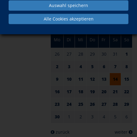
am 14.
im September
Auswahl speichern
Alle Cookies akzeptieren
Mo
Di
Mi
Do
Fr
Sa
So
26
27
28
29
30
31
1
2
3
4
5
6
7
8
9
10
11
12
13
14
15
16
17
18
19
20
21
22
23
24
25
26
27
28
29
30
1
2
3
4
5
6
zurück
weiter