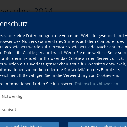
ovember 2024
enschutz
es sind kleine Datenmengen, die von einer Website gesendet und 
zurück
owser des Nutzers während des Surfens auf dem Computer des
rs gespeichert werden. Ihr Browser speichert jede Nachricht in ei
rsliste
en Datei, die Cookie genannt wird. Wenn Sie eine weitere Seite vom
r anfordern, sendet Ihr Browser das Cookie an den Server zurück.
es wurden als zuverlässiger Mechanismus für Websites entwickelt
Kurse
Informationen zu merken oder die Surfaktivitäten des Benutzers
zeichnen. Bitte willigen Sie in die Verwendung von Cookies ein.
ort passenden Kurse gefunden werden.
re Informationen finden Sie in unseren
Datenschutzhinweisen
.
Notwendig
Statistik
Auswahl speichern
Alle Cookies akzeptieren