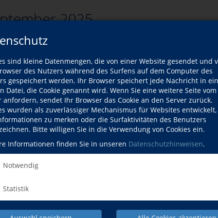
eptember 2025
enschutz
es sind kleine Datenmengen, die von einer Website gesendet und 
zurück
owser des Nutzers während des Surfens auf dem Computer des
rs gespeichert werden. Ihr Browser speichert jede Nachricht in ei
rsliste
en Datei, die Cookie genannt wird. Wenn Sie eine weitere Seite vom
r anfordern, sendet Ihr Browser das Cookie an den Server zurück.
es wurden als zuverlässiger Mechanismus für Websites entwickelt
Kurse
Informationen zu merken oder die Surfaktivitäten des Benutzers
zeichnen. Bitte willigen Sie in die Verwendung von Cookies ein.
ort passenden Kurse gefunden werden.
re Informationen finden Sie in unseren
Datenschutzhinweisen
.
Notwendig
Statistik
Auswahl speichern
Alle Cookies akzeptieren