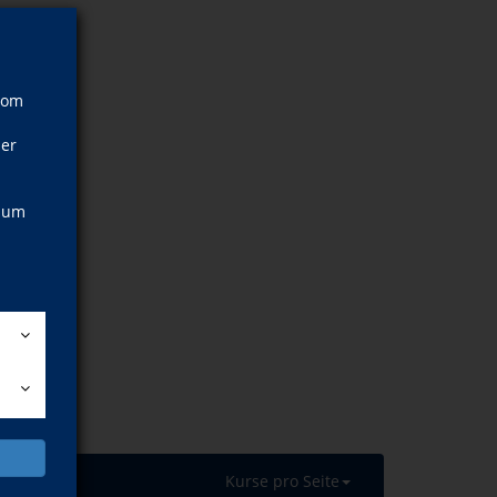
vom
ner
, um
Kurse pro Seite