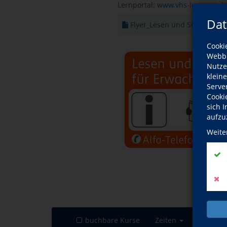
Lernportal:
www.vhs-lernportal.
Dat
Flyer_Lesen und Schreiben.
Cooki
Webbr
Nutze
klein
Serve
Cooki
sich 
aufzu
Weite
buchbare Kurse
Zeiten