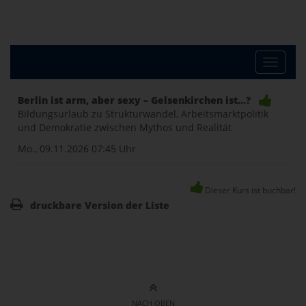
Toggle
Berlin ist arm, aber sexy – Gelsenkirchen ist...?
Bildungsurlaub zu Strukturwandel, Arbeitsmarktpolitik
naviga
und Demokratie zwischen Mythos und Realität
Mo., 09.11.2026
07:45 Uhr
Dieser Kurs ist buchbar!
druckbare Version der Liste
NACH OBEN