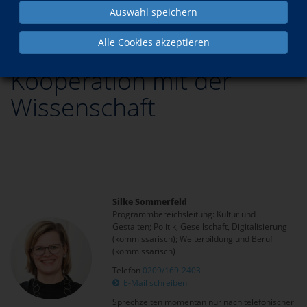
Kooperation mit der Wissenschaft
Auswahl speichern
Alle Cookies akzeptieren
Kooperation mit der
Wissenschaft
Silke Sommerfeld
Programmbereichsleitung: Kultur und
Gestalten; Politik, Gesellschaft, Digitalisierung
(kommissarisch); Weiterbildung und Beruf
(kommissarisch)
Telefon
0209/169-2403
E-Mail schreiben
Sprechzeiten momentan nur nach telefonischer