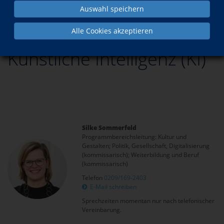
Künstliche Intelligenz (KI)
Auswahl speichern
Alle Cookies akzeptieren
Künstliche Intelligenz (KI)
Silke Sommerfeld
Programmbereichsleitung: Kultur und
Gestalten; Politik, Gesellschaft, Digitalisierung
(kommissarisch); Weiterbildung und Beruf
(kommissarisch)
Telefon
0209/169-2403
E-Mail schreiben
Sprechzeiten momentan nur nach telefonischer
Vereinbarung.