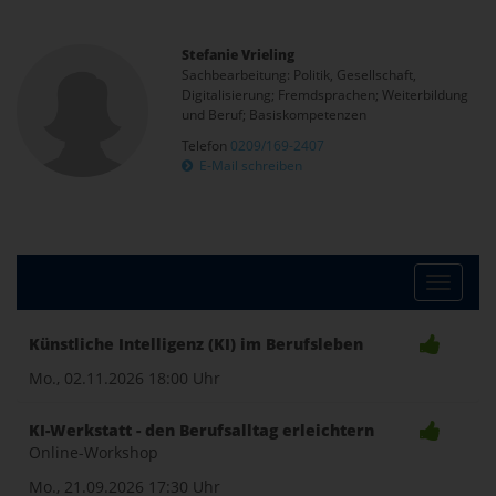
Stefanie Vrieling
Sachbearbeitung: Politik, Gesellschaft,
Digitalisierung; Fremdsprachen; Weiterbildung
und Beruf; Basiskompetenzen
Telefon
0209/169-2407
E-Mail schreiben
Toggle
Künstliche Intelligenz (KI) im Berufsleben
naviga
Mo., 02.11.2026
18:00 Uhr
KI-Werkstatt - den Berufsalltag erleichtern
Online-Workshop
Mo., 21.09.2026
17:30 Uhr