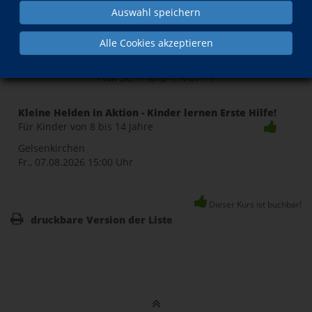
Auswahl speichern
Alle Cookies akzeptieren
Last Minute
Kurse 1 bis
1
von
1
Kleine Helden in Aktion - Kinder lernen Erste Hilfe!
Für Kinder von 8 bis 14 Jahre
Gelsenkirchen
Fr., 07.08.2026
15:00 Uhr
Dieser Kurs ist buchbar!
druckbare Version der Liste