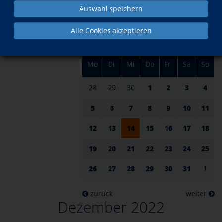
am 14.
im Dezember
Auswahl speichern
Alle Cookies akzeptieren
Mo
Di
Mi
Do
Fr
Sa
So
28
29
30
1
2
3
4
5
6
7
8
9
10
11
12
13
14
15
16
17
18
19
20
21
22
23
24
25
26
27
28
29
30
31
1
zurück
weiter
Dezember 2022