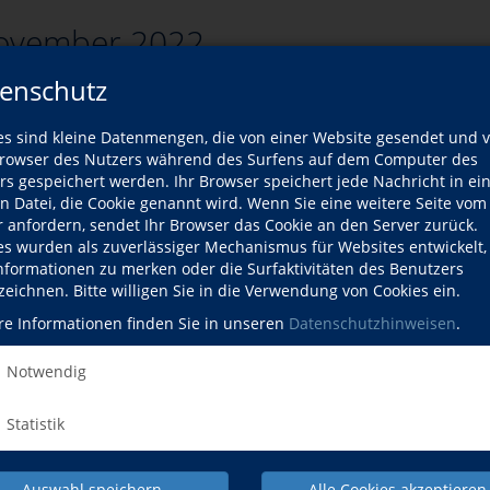
ovember 2022
enschutz
es sind kleine Datenmengen, die von einer Website gesendet und 
zurück
owser des Nutzers während des Surfens auf dem Computer des
rs gespeichert werden. Ihr Browser speichert jede Nachricht in ei
rsliste
en Datei, die Cookie genannt wird. Wenn Sie eine weitere Seite vom
r anfordern, sendet Ihr Browser das Cookie an den Server zurück.
es wurden als zuverlässiger Mechanismus für Websites entwickelt
Kurse
Informationen zu merken oder die Surfaktivitäten des Benutzers
zeichnen. Bitte willigen Sie in die Verwendung von Cookies ein.
ort passenden Kurse gefunden werden.
re Informationen finden Sie in unseren
Datenschutzhinweisen
.
Notwendig
Statistik
Auswahl speichern
Alle Cookies akzeptieren