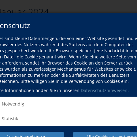
Januar 2024
enschutz
es sind kleine Datenmengen, die von einer Website gesendet und 
zurück
owser des Nutzers während des Surfens auf dem Computer des
rs gespeichert werden. Ihr Browser speichert jede Nachricht in ei
rsliste
en Datei, die Cookie genannt wird. Wenn Sie eine weitere Seite vom
r anfordern, sendet Ihr Browser das Cookie an den Server zurück.
es wurden als zuverlässiger Mechanismus für Websites entwickelt
Kurse
Informationen zu merken oder die Surfaktivitäten des Benutzers
zeichnen. Bitte willigen Sie in die Verwendung von Cookies ein.
ort passenden Kurse gefunden werden.
re Informationen finden Sie in unseren
Datenschutzhinweisen
.
Notwendig
Statistik
Auswahl speichern
Alle Cookies akzeptieren