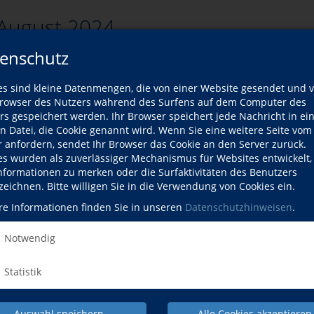
August 2024
enschutz
es sind kleine Datenmengen, die von einer Website gesendet und 
zurück
owser des Nutzers während des Surfens auf dem Computer des
rs gespeichert werden. Ihr Browser speichert jede Nachricht in ei
rsliste
en Datei, die Cookie genannt wird. Wenn Sie eine weitere Seite vom
r anfordern, sendet Ihr Browser das Cookie an den Server zurück.
es wurden als zuverlässiger Mechanismus für Websites entwickelt
Kurse
Informationen zu merken oder die Surfaktivitäten des Benutzers
zeichnen. Bitte willigen Sie in die Verwendung von Cookies ein.
ort passenden Kurse gefunden werden.
re Informationen finden Sie in unseren
Datenschutzhinweisen
.
Notwendig
Statistik
Auswahl speichern
Alle Cookies akzeptieren