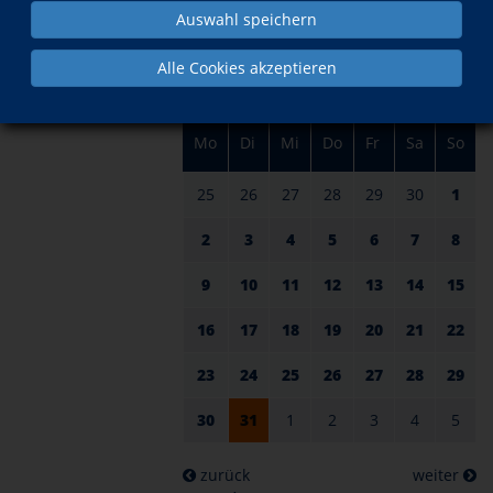
am 31.
im Dezember
Auswahl speichern
Alle Cookies akzeptieren
Mo
Di
Mi
Do
Fr
Sa
So
25
26
27
28
29
30
1
2
3
4
5
6
7
8
9
10
11
12
13
14
15
16
17
18
19
20
21
22
23
24
25
26
27
28
29
30
31
1
2
3
4
5
zurück
weiter