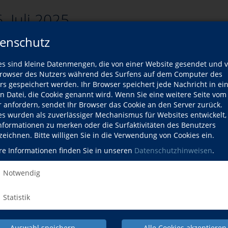
. Juli 2025
enschutz
es sind kleine Datenmengen, die von einer Website gesendet und 
zurück
owser des Nutzers während des Surfens auf dem Computer des
rs gespeichert werden. Ihr Browser speichert jede Nachricht in ei
rsliste
en Datei, die Cookie genannt wird. Wenn Sie eine weitere Seite vom
r anfordern, sendet Ihr Browser das Cookie an den Server zurück.
es wurden als zuverlässiger Mechanismus für Websites entwickelt
Kurse
Informationen zu merken oder die Surfaktivitäten des Benutzers
zeichnen. Bitte willigen Sie in die Verwendung von Cookies ein.
ort passenden Kurse gefunden werden.
re Informationen finden Sie in unseren
Datenschutzhinweisen
.
Notwendig
Statistik
Auswahl speichern
Alle Cookies akzeptieren