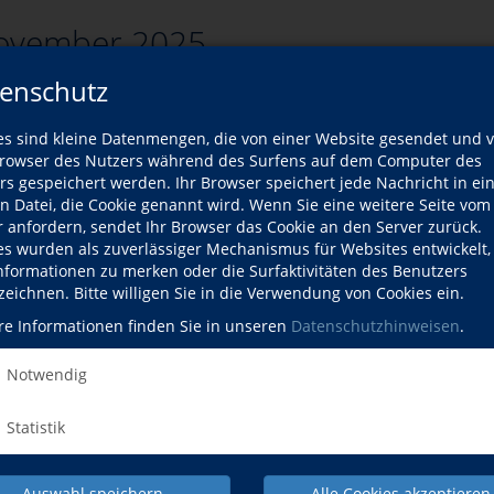
ovember 2025
enschutz
es sind kleine Datenmengen, die von einer Website gesendet und 
zurück
owser des Nutzers während des Surfens auf dem Computer des
rs gespeichert werden. Ihr Browser speichert jede Nachricht in ei
rsliste
en Datei, die Cookie genannt wird. Wenn Sie eine weitere Seite vom
r anfordern, sendet Ihr Browser das Cookie an den Server zurück.
es wurden als zuverlässiger Mechanismus für Websites entwickelt
Kurse
Informationen zu merken oder die Surfaktivitäten des Benutzers
zeichnen. Bitte willigen Sie in die Verwendung von Cookies ein.
ort passenden Kurse gefunden werden.
re Informationen finden Sie in unseren
Datenschutzhinweisen
.
Notwendig
Statistik
Auswahl speichern
Alle Cookies akzeptieren