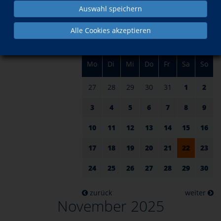
am 22.
im November
Auswahl speichern
Alle Cookies akzeptieren
Mo
Di
Mi
Do
Fr
Sa
So
27
28
29
30
31
1
2
3
4
5
6
7
8
9
10
11
12
13
14
15
16
17
18
19
20
21
22
23
24
25
26
27
28
29
30
zurück
weiter
November 2025