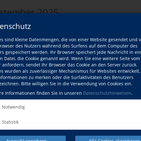
ezember 2025
enschutz
es sind kleine Datenmengen, die von einer Website gesendet und 
zurück
owser des Nutzers während des Surfens auf dem Computer des
rs gespeichert werden. Ihr Browser speichert jede Nachricht in ei
rsliste
en Datei, die Cookie genannt wird. Wenn Sie eine weitere Seite vom
r anfordern, sendet Ihr Browser das Cookie an den Server zurück.
es wurden als zuverlässiger Mechanismus für Websites entwickelt
Kurse
Informationen zu merken oder die Surfaktivitäten des Benutzers
zeichnen. Bitte willigen Sie in die Verwendung von Cookies ein.
ort passenden Kurse gefunden werden.
re Informationen finden Sie in unseren
Datenschutzhinweisen
.
Notwendig
Statistik
Auswahl speichern
Alle Cookies akzeptieren