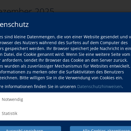
ezember 2025
enschutz
es sind kleine Datenmengen, die von einer Website gesendet und 
zurück
owser des Nutzers während des Surfens auf dem Computer des
rs gespeichert werden. Ihr Browser speichert jede Nachricht in ei
rsliste
en Datei, die Cookie genannt wird. Wenn Sie eine weitere Seite vom
r anfordern, sendet Ihr Browser das Cookie an den Server zurück.
es wurden als zuverlässiger Mechanismus für Websites entwickelt
Kurse
Informationen zu merken oder die Surfaktivitäten des Benutzers
zeichnen. Bitte willigen Sie in die Verwendung von Cookies ein.
ort passenden Kurse gefunden werden.
re Informationen finden Sie in unseren
Datenschutzhinweisen
.
Notwendig
Statistik
Auswahl speichern
Alle Cookies akzeptieren