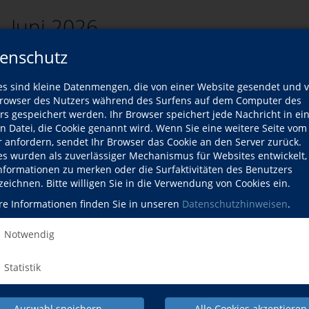
. Juni 2026
enschutz
es sind kleine Datenmengen, die von einer Website gesendet und 
zurück
owser des Nutzers während des Surfens auf dem Computer des
rs gespeichert werden. Ihr Browser speichert jede Nachricht in ei
rsliste
en Datei, die Cookie genannt wird. Wenn Sie eine weitere Seite vom
r anfordern, sendet Ihr Browser das Cookie an den Server zurück.
es wurden als zuverlässiger Mechanismus für Websites entwickelt
Kurse
Informationen zu merken oder die Surfaktivitäten des Benutzers
zeichnen. Bitte willigen Sie in die Verwendung von Cookies ein.
ort passenden Kurse gefunden werden.
re Informationen finden Sie in unseren
Datenschutzhinweisen
.
Notwendig
Statistik
Auswahl speichern
Alle Cookies akzeptieren