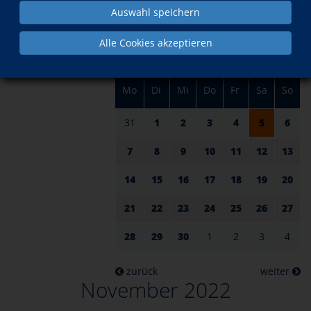
am 05.
im November
Auswahl speichern
Alle Cookies akzeptieren
Mo
Di
Mi
Do
Fr
Sa
So
31
1
2
3
4
5
6
7
8
9
10
11
12
13
14
15
16
17
18
19
20
21
22
23
24
25
26
27
28
29
30
1
2
3
4
zurück
weiter
November 2022