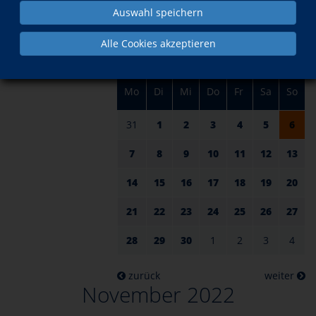
am 06.
im November
Auswahl speichern
Alle Cookies akzeptieren
Mo
Di
Mi
Do
Fr
Sa
So
31
1
2
3
4
5
6
7
8
9
10
11
12
13
14
15
16
17
18
19
20
21
22
23
24
25
26
27
28
29
30
1
2
3
4
zurück
weiter
November 2022