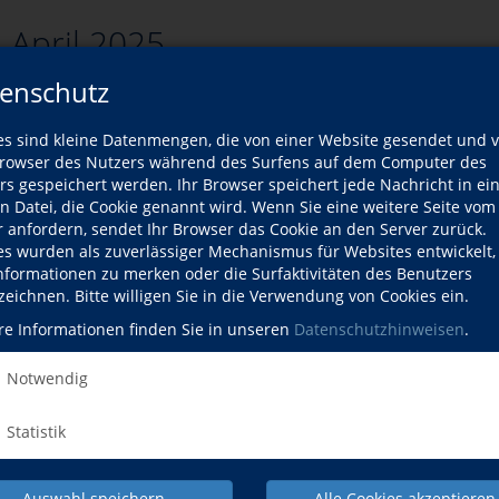
 April 2025
enschutz
es sind kleine Datenmengen, die von einer Website gesendet und 
zurück
owser des Nutzers während des Surfens auf dem Computer des
rs gespeichert werden. Ihr Browser speichert jede Nachricht in ei
rsliste
en Datei, die Cookie genannt wird. Wenn Sie eine weitere Seite vom
r anfordern, sendet Ihr Browser das Cookie an den Server zurück.
es wurden als zuverlässiger Mechanismus für Websites entwickelt
Kurse
Informationen zu merken oder die Surfaktivitäten des Benutzers
zeichnen. Bitte willigen Sie in die Verwendung von Cookies ein.
ort passenden Kurse gefunden werden.
re Informationen finden Sie in unseren
Datenschutzhinweisen
.
Notwendig
Statistik
Auswahl speichern
Alle Cookies akzeptieren