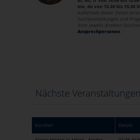
di, mi, fr von 10.00 bis 12.0
mo, do von 13.30 bis 15.30 
Außerhalb dieser Zeiten errei
Sachbearbeitungen und Prog
ihrer jeweils direkten Durch
Ansprechpersonen
.
Nächste Veranstaltunge
Kurstitel
Datum
Kleine Helden in Aktion - Kinder
07.08.202