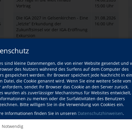
Vortrag
15:00 Uhr
Die IGA 2027 in Gelsenkirchen - Eine
31.08.2026
6
„letzte“ Erkundung der
16:00 Uhr
Zukunftsinsel vor der IGA-Eröffnung
Exkursion
6
Urbane Landwirtschaft über der
04.09.2026
enschutz
Stadt: Der ALTMARKTgarten
14:00 Uhr
Oberhausen
es sind kleine Datenmengen, die von einer Website gesendet und 
Exkursion
6
owser des Nutzers während des Surfens auf dem Computer des
rs gespeichert werden. Ihr Browser speichert jede Nachricht in ei
Hier wimmelt es nur so von Exoten
05.09.2026
en Datei, die Cookie genannt wird. Wenn Sie eine weitere Seite vom
Exkursion in die Natur
10:00 Uhr
r anfordern, sendet Ihr Browser das Cookie an den Server zurück.
es wurden als zuverlässiger Mechanismus für Websites entwickelt
Werden unsere Innenstädte bald
10.09.2026
Informationen zu merken oder die Surfaktivitäten des Benutzers
6
unbewohnbar?
17:00 Uhr
zeichnen. Bitte willigen Sie in die Verwendung von Cookies ein.
Exkursion zur Anpassung an den
Klimawandel
re Informationen finden Sie in unseren
Datenschutzhinweisen
.
Notwendig
zur Kursübersicht