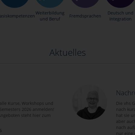
Weiterbildung
Deutsch und
asiskompetenzen
Fremdsprachen
und Beruf
Integration
Aktuelles
Nachru
 alle Kurse, Workshops und
Die vhs G
. Semesters 2026 anmelden!
nach kurz
 Angeboten steht hier zum
hat sie u
aber auc
nach auße
6
nur eine 