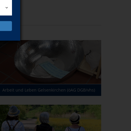
Arbeit und Leben Gelsenkirchen (öAG DGB/vhs)