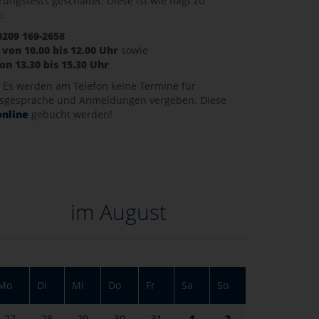
ungstests geschaltet. Diese ist wie folgt zu
:
0209 169-2658
r von 10.00 bis 12.00 Uhr
sowie
on 13.30 bis 15.30 Uhr
:
Es werden am Telefon keine Termine für
sgespräche und Anmeldungen vergeben. Diese
online
gebucht werden!
im August
Mo
Di
Mi
Do
Fr
Sa
So
27
28
29
30
31
1
2