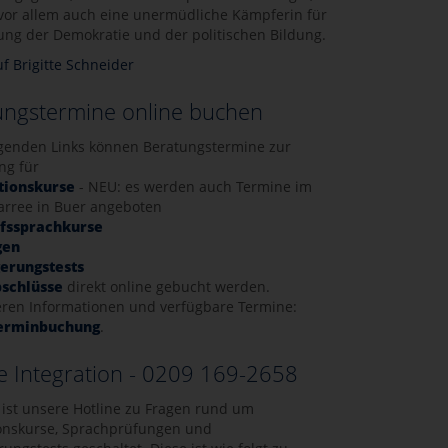
vor allem auch eine unermüdliche Kämpferin für
ung der Demokratie und der politischen Bildung.
f Brigitte Schneider
ungstermine online buchen
lgenden Links können Beratungstermine zur
ng für
tionskurse
- NEU: es werden auch Termine im
arree in Buer angeboten
ufssprachkurse
gen
erungstests
bschlüsse
direkt online gebucht werden.
teren Informationen und verfügbare Termine:
Terminbuchung
.
e Integration - 0209 169-2658
 ist unsere Hotline zu Fragen rund um
ionskurse, Sprachprüfungen und