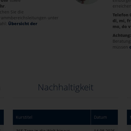
0 Uhr
sowie
Einbürger
Uhr
.
erreichen
chen Sie die
Telefon 
rammbereichsleitungen unter
di, mi, f
wahl:
Übersicht der
mo, do v
Achtung
Beratung
müssen
n
Nachhaltigkeit
Kurstitel
Datum
6
365 Tage in die Welt hinaus
14.08.2026