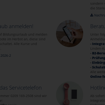
sondern 
die Stärk
Nachru
rlaub anmelden!
Berat
uf Bildungsurlaub und melden
Unter fo
ebote im Herbst an, diese sind
Anmeldu
chaltet. Alle Kurse und
-
Integra
r
.
Linden-K
-
B2-Ber
 2026-2
-
Prüfun
-
Einbürg
-
Schula
Alle wei
Online-
das Servicetelefon
Hotlin
ummer 0209 169-2508 sind wir
Ab sofort
r:
Integrat